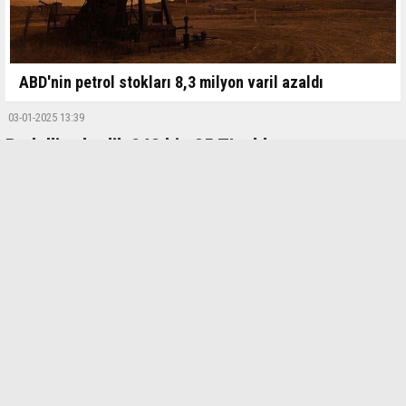
ABD'nin petrol stokları 8,3 milyon varil azaldı
03-01-2025 13:39
Bedelli askerlik 243 bin 35 TL oldu
Memur maaşlarına gelen zam ile birlikte bedelli askerlik 243 bin 35 TL