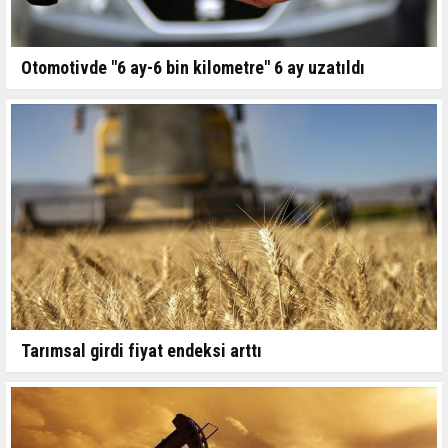
Otomotivde "6 ay-6 bin kilometre" 6 ay uzatıldı
Tarımsal girdi fiyat endeksi arttı