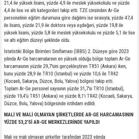
21,4 ile yüksek lisans, yüzde 4,9 ile meslek yüksekokulu ve yüzde
4,4 ile lise ve altı kategorileri takip etti. TZE cinsinden Ar-Ge
personelinin eğitim durumuna göre dağılımı ise sırasıyla; yüzde 47,4
ile lisans, yüzde 21,9 ile doktora veya eşdeğeri, yüzde 19,8 ile
yüksek lisans, yüzde 5,8 ile meslek yüksekokulu ve yüzde 5,1 ile lise
ve altı eğitim düzeyi şeklinde oldu.
İstatistiki Bölge Birimleri Sınıflaması (İBBS) 2. Düzeye göre 2023
yılında Ar-Ge harcamalarının en yüksek olduğu bölge toplam Ar-Ge
harcamasının yüzde 29,7'sini gerçekleştiren TR51 (Ankara) iken,
bunu yüzde 28,9 ile TR10 (İstanbul) ve yüzde 10,6 ile TR42
(Kocaeli, Sakarya, Düzce, Bolu, Yalova) bölgesi takip etti.
Toplam Ar-Ge personel sayısının yüzde 31,7'si TR10 (İstanbul),
yüzde 19,4'ü TR51 (Ankara) ve yüzde 8,1'i TR42 (Kocaeli, Sakarya,
Düzce, Bolu, Yalova) bölgesinde istihdam edildi.
MALİ VE MALİ OLMAYAN ŞİRKETLERDE AR-GE HARCAMASININ
YÜZDE 53,2'Sİ AR-GE MERKEZLERİNDE YAPILDI
Mali ve mali olmayan şirketler tarafından 2023 yılında