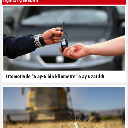
Otomotivde "6 ay-6 bin kilometre" 6 ay uzatıldı