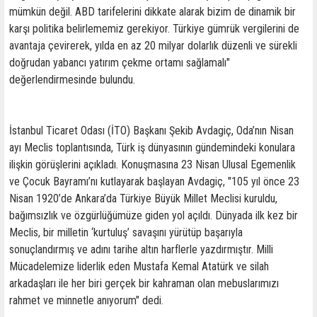
mümkün değil. ABD tarifelerini dikkate alarak bizim de dinamik bir
karşı politika belirlememiz gerekiyor. Türkiye gümrük vergilerini de
avantaja çevirerek, yılda en az 20 milyar dolarlık düzenli ve sürekli
doğrudan yabancı yatırım çekme ortamı sağlamalı"
değerlendirmesinde bulundu.
İstanbul Ticaret Odası (İTO) Başkanı Şekib Avdagiç, Oda’nın Nisan
ayı Meclis toplantısında, Türk iş dünyasının gündemindeki konulara
ilişkin görüşlerini açıkladı. Konuşmasına 23 Nisan Ulusal Egemenlik
ve Çocuk Bayramı’nı kutlayarak başlayan Avdagiç, "105 yıl önce 23
Nisan 1920’de Ankara’da Türkiye Büyük Millet Meclisi kuruldu,
bağımsızlık ve özgürlüğümüze giden yol açıldı. Dünyada ilk kez bir
Meclis, bir milletin ‘kurtuluş’ savaşını yürütüp başarıyla
sonuçlandırmış ve adını tarihe altın harflerle yazdırmıştır. Milli
Mücadelemize liderlik eden Mustafa Kemal Atatürk ve silah
arkadaşları ile her biri gerçek bir kahraman olan mebuslarımızı
rahmet ve minnetle anıyorum" dedi.