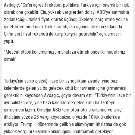
Avdagiç, "Çin’in agresif rekabet politikası Türkiye için önemli bir risk
olarak öne çıkabilir. Çin, yüksek vergilerden dolayı ABD’ye satmakta
zorlanacağı ürünleri fiyat kırarak üçüncü ülkelere ihraç etme yoluna
gidebilir ve bu durum Türk ihracatçıları üçüncü ülke pazarlarında
Çin’in sert fiyat rekabeti ile karşı karşıya getirebilir" açıklamasını
yaptı.
"Mevcut stabil konumumuzu muhafaza etmek öncelikli hedefimiz
olmalı"
Türkiye’nin sahip olacağı ilave bir ayrıcalıktan ziyade, yine bazı
kalemlerde gelen ya da gelecek kötü bir tarifenin içine girmemesi
gerektiğini kaydeden Avdagiç, şöyle devam etti: "Türkiye’nin ilave bir
ayrıcalıktan öte, yine bazı kalemlerde gelen kötü bir tarifeye
girmemesi lazım. Örneğin ABD tüm otomotiv ürünlerine ve araç
ithalatına yüzde 25 vergi koyacaksa, o yüzde 10’luk ülkeleri de
etkiliyor. Trump 1 döneminde çelik ve alüminyum ithalatına da çok
yüksek vergi oranlarının konulduğunu unutmamak gerekiyor.