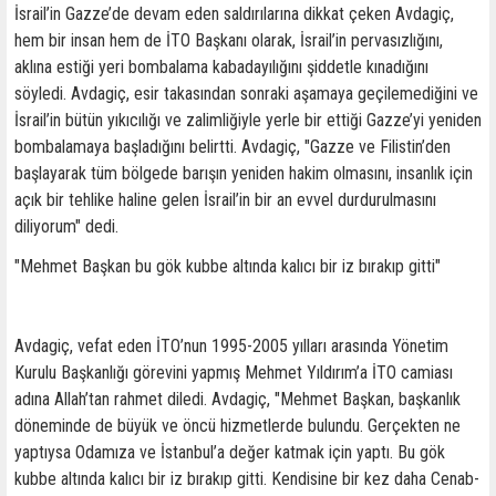
İsrail’in Gazze’de devam eden saldırılarına dikkat çeken Avdagiç,
hem bir insan hem de İTO Başkanı olarak, İsrail’in pervasızlığını,
aklına estiği yeri bombalama kabadayılığını şiddetle kınadığını
söyledi. Avdagiç, esir takasından sonraki aşamaya geçilemediğini ve
İsrail’in bütün yıkıcılığı ve zalimliğiyle yerle bir ettiği Gazze’yi yeniden
bombalamaya başladığını belirtti. Avdagiç, "Gazze ve Filistin’den
başlayarak tüm bölgede barışın yeniden hakim olmasını, insanlık için
açık bir tehlike haline gelen İsrail’in bir an evvel durdurulmasını
diliyorum" dedi.
"Mehmet Başkan bu gök kubbe altında kalıcı bir iz bırakıp gitti"
Avdagiç, vefat eden İTO’nun 1995-2005 yılları arasında Yönetim
Kurulu Başkanlığı görevini yapmış Mehmet Yıldırım’a İTO camiası
adına Allah’tan rahmet diledi. Avdagiç, "Mehmet Başkan, başkanlık
döneminde de büyük ve öncü hizmetlerde bulundu. Gerçekten ne
yaptıysa Odamıza ve İstanbul’a değer katmak için yaptı. Bu gök
kubbe altında kalıcı bir iz bırakıp gitti. Kendisine bir kez daha Cenab-