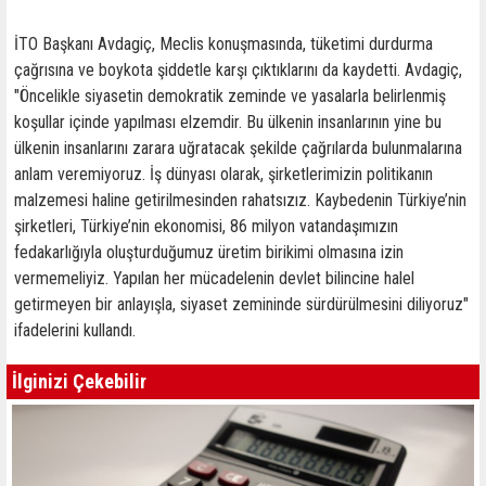
İTO Başkanı Avdagiç, Meclis konuşmasında, tüketimi durdurma
çağrısına ve boykota şiddetle karşı çıktıklarını da kaydetti. Avdagiç,
"Öncelikle siyasetin demokratik zeminde ve yasalarla belirlenmiş
koşullar içinde yapılması elzemdir. Bu ülkenin insanlarının yine bu
ülkenin insanlarını zarara uğratacak şekilde çağrılarda bulunmalarına
anlam veremiyoruz. İş dünyası olarak, şirketlerimizin politikanın
malzemesi haline getirilmesinden rahatsızız. Kaybedenin Türkiye’nin
şirketleri, Türkiye’nin ekonomisi, 86 milyon vatandaşımızın
fedakarlığıyla oluşturduğumuz üretim birikimi olmasına izin
vermemeliyiz. Yapılan her mücadelenin devlet bilincine halel
getirmeyen bir anlayışla, siyaset zemininde sürdürülmesini diliyoruz"
ifadelerini kullandı.
İlginizi Çekebilir