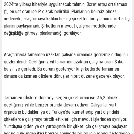
2024’te yılbaşı itibariyle uygulanacak tahmini ücret artışı ortalaması
@, en üst oran ise P olarak belirtildi. Planlarının belirsiz olması
nedeniyle, araştırmaya katılan her üç şirketten biri yılsonu ücret artış
planını paylaşamadı. Şirketlerin mevcut çalışma modellerinde
değişikliğe gitmeyi planlamadığı görülüyor.
Araştırmada tamamen uzaktan çalışma oranında gerileme olduğunu
gözlemlendi. Geçtiğimiz yıl tamamen uzaktan çalışma oranı $ iken
bu yıl ’ye geriledi. Bu durum gösteriyor ki şirketlerde tamamen
olmasa da kısmen ofislere dönüşler hibrit düzene geçerek oluyor.
Tamamen ofislere dönmeyi seçen şirket oranı ise %6,2 olarak
geçtiğimiz yıl ile benzer oranda devam ediyor. Çalışanlar yurt
dışında iş buldukları ya da Türkiye’de ikamet edip yurt dışındaki
şirketlerde çalışmayı tercih ettikleri için mevcut işlerinden ayrılıyor.
Yurtdışına giden ya da yurtdışında bir şirket için çalışmaya başlayan
her üç çalışandan ikisi benzer seviyede bir rol için mevcut işlerinden