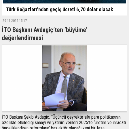
Türk Boğazları'ndan geçiş ücreti 6,70 dolar olacak
29-11-2024 15:17
İTO Başkanı Avdagiç’ten ’büyüme’
değerlendirmesi
İTO Başkanı Şekib Avdagiç, “Üçüncü çeyrekte sıkı para politikasının
özellikle etkilediği sanayi ve yatırım verileri 2025’te ‘üretim ve ihracatı
önceliklendiren reformların’ baş aktör olacağı yeni bir faza