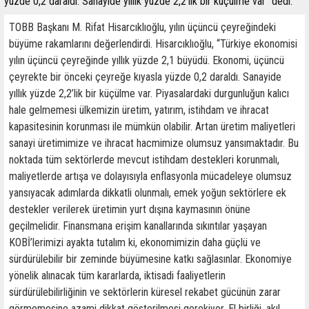
yüzde 0,2 daraldı. Sanayide yıllık yüzde 2,2’lik bir küçülme var” dedi.
TOBB Başkanı M. Rifat Hisarcıklıoğlu, yılın üçüncü çeyreğindeki
büyüme rakamlarını değerlendirdi. Hisarcıklıoğlu, “Türkiye ekonomisi
yılın üçüncü çeyreğinde yıllık yüzde 2,1 büyüdü. Ekonomi, üçüncü
çeyrekte bir önceki çeyreğe kıyasla yüzde 0,2 daraldı. Sanayide
yıllık yüzde 2,2’lik bir küçülme var. Piyasalardaki durgunluğun kalıcı
hale gelmemesi ülkemizin üretim, yatırım, istihdam ve ihracat
kapasitesinin korunması ile mümkün olabilir. Artan üretim maliyetleri
sanayi üretimimize ve ihracat hacmimize olumsuz yansımaktadır. Bu
noktada tüm sektörlerde mevcut istihdam destekleri korunmalı,
maliyetlerde artışa ve dolayısıyla enflasyonla mücadeleye olumsuz
yansıyacak adımlarda dikkatli olunmalı, emek yoğun sektörlere ek
destekler verilerek üretimin yurt dışına kaymasının önüne
geçilmelidir. Finansmana erişim kanallarında sıkıntılar yaşayan
KOBİ’lerimizi ayakta tutalım ki, ekonomimizin daha güçlü ve
sürdürülebilir bir zeminde büyümesine katkı sağlasınlar. Ekonomiye
yönelik alınacak tüm kararlarda, iktisadi faaliyetlerin
sürdürülebilirliğinin ve sektörlerin küresel rekabet gücünün zarar
görmemesine azami dikkat gösterilmesi gerekiyor. El birliği, akıl