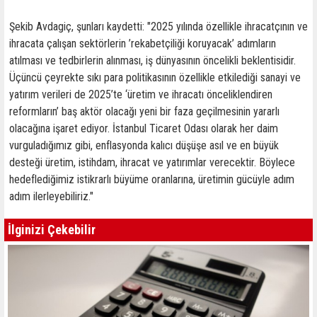
Şekib Avdagiç, şunları kaydetti: "2025 yılında özellikle ihracatçının ve
ihracata çalışan sektörlerin ’rekabetçiliği koruyacak’ adımların
atılması ve tedbirlerin alınması, iş dünyasının öncelikli beklentisidir.
Üçüncü çeyrekte sıkı para politikasının özellikle etkilediği sanayi ve
yatırım verileri de 2025’te ‘üretim ve ihracatı önceliklendiren
reformların’ baş aktör olacağı yeni bir faza geçilmesinin yararlı
olacağına işaret ediyor. İstanbul Ticaret Odası olarak her daim
vurguladığımız gibi, enflasyonda kalıcı düşüşe asıl ve en büyük
desteği üretim, istihdam, ihracat ve yatırımlar verecektir. Böylece
hedeflediğimiz istikrarlı büyüme oranlarına, üretimin gücüyle adım
adım ilerleyebiliriz."
İlginizi Çekebilir