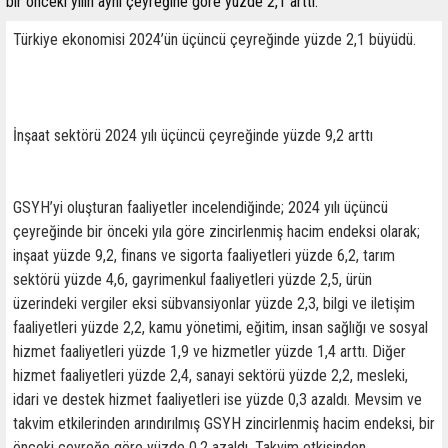
bir önceki yılın aynı çeyreğine göre yüzde 2,1 arttı.
Türkiye ekonomisi 2024’ün üçüncü çeyreğinde yüzde 2,1 büyüdü.
İnşaat sektörü 2024 yılı üçüncü çeyreğinde yüzde 9,2 arttı
GSYH’yi oluşturan faaliyetler incelendiğinde; 2024 yılı üçüncü
çeyreğinde bir önceki yıla göre zincirlenmiş hacim endeksi olarak;
inşaat yüzde 9,2, finans ve sigorta faaliyetleri yüzde 6,2, tarım
sektörü yüzde 4,6, gayrimenkul faaliyetleri yüzde 2,5, ürün
üzerindeki vergiler eksi sübvansiyonlar yüzde 2,3, bilgi ve iletişim
faaliyetleri yüzde 2,2, kamu yönetimi, eğitim, insan sağlığı ve sosyal
hizmet faaliyetleri yüzde 1,9 ve hizmetler yüzde 1,4 arttı. Diğer
hizmet faaliyetleri yüzde 2,4, sanayi sektörü yüzde 2,2, mesleki,
idari ve destek hizmet faaliyetleri ise yüzde 0,3 azaldı. Mevsim ve
takvim etkilerinden arındırılmış GSYH zincirlenmiş hacim endeksi, bir
önceki çeyreğe göre yüzde 0,2 azaldı. Takvim etkisinden