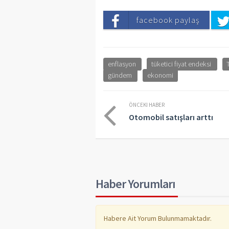
facebook paylaş
enflasyon
tüketici fiyat endeksi
gündem
ekonomi
ÖNCEKI HABER
Otomobil satışları arttı
Haber Yorumları
Habere Ait Yorum Bulunmamaktadır.