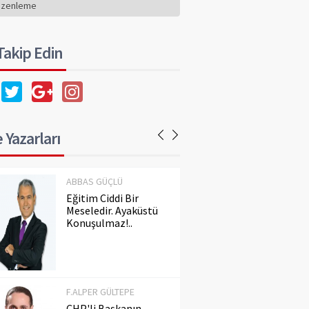
Konuşulmaz!..
üzenleme
 Takip Edin
F.ALPER GÜLTEPE
CHP'li Başkanın
Dilindeki Kin,
Hafızadaki Gerçeği
Silemez
 Yazarları
ABBAS GÜÇLÜ
Eğitim Ciddi Bir
Meseledir. Ayaküstü
Konuşulmaz!..
F.ALPER GÜLTEPE
CHP'li Başkanın