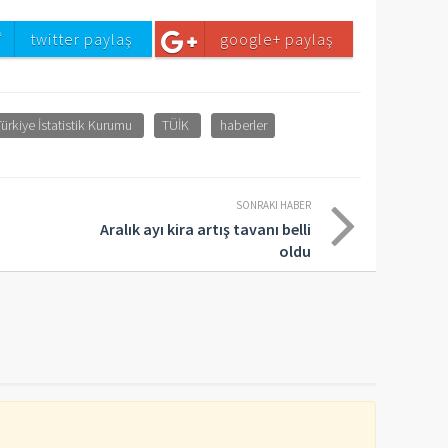
twitter paylaş
google+ paylaş
Türkiye İstatistik Kurumu
TÜİK
haberler
SONRAKI HABER
Aralık ayı kira artış tavanı belli
oldu