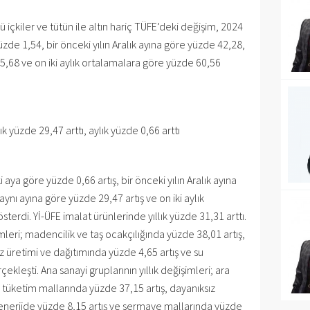
ü içkiler ve tütün ile altın hariç TÜFE’deki değişim, 2024
üzde 1,54, bir önceki yılın Aralık ayına göre yüzde 42,28,
45,68 ve on iki aylık ortalamalara göre yüzde 60,56
llık yüzde 29,47 arttı, aylık yüzde 0,66 arttı
 aya göre yüzde 0,66 artış, bir önceki yılın Aralık ayına
 aynı ayına göre yüzde 29,47 artış ve on iki aylık
terdi. Yİ-ÜFE imalat ürünlerinde yıllık yüzde 31,31 arttı.
mleri; madencilik ve taş ocakçılığında yüzde 38,01 artış,
az üretimi ve dağıtımında yüzde 4,65 artış ve su
kleşti. Ana sanayi gruplarının yıllık değişimleri; ara
ı tüketim mallarında yüzde 37,15 artış, dayanıksız
 enerjide yüzde 8,15 artış ve sermaye mallarında yüzde