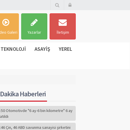
deo Galeri
Yazarlar
İletişim
TEKNOLOJİ
ASAYİŞ
YEREL
Dakika Haberleri
:50 Otomotivde "6 ay-6 bin kilometre" 6 ay
atıldı
:46 Çin, 46 ABD savunma sanayisi şirketini