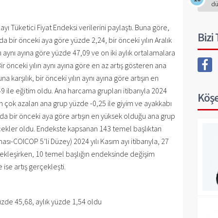
d
ayı Tüketici Fiyat Endeksi verilerini paylaştı. Buna göre,
Bizi
a bir önceki aya göre yüzde 2,24, bir önceki yılın Aralık
n aynı ayına göre yüzde 47,09 ve on iki aylık ortalamalara
r önceki yılın aynı ayına göre en az artış gösteren ana
a karşılık, bir önceki yılın aynı ayına göre artışın en
 ile eğitim oldu. Ana harcama grupları itibarıyla 2024
Köşe
en çok azalan ana grup yüzde -0,25 ile giyim ve ayakkabı
ında bir önceki aya göre artışın en yüksek olduğu ana grup
çecekler oldu. Endekste kapsanan 143 temel başlıktan
sı-COICOP 5’li Düzey) 2024 yılı Kasım ayı itibarıyla, 27
ekleşirken, 10 temel başlığın endeksinde değişim
ise artış gerçekleşti.
üzde 45,68, aylık yüzde 1,54 oldu