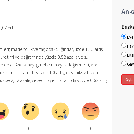
Ank
Başka
,07 arttı
Eve
Hay
mleri; madencilik ve taş ocakçılığında yüzde 1,15 artış,
Eksi
z üretimi ve dağıtımında yüzde 3,58 azalış ve su
Gaye
kleşti. Ana sanayi gruplarının aylık değişimleri; ara
tüketim mallarında yüzde 1,0 artış, dayanıksız tüketim
Oyla
yüzde 2,32 azalış ve sermaye mallarında yüzde 0,62 artış
0
0
0
0