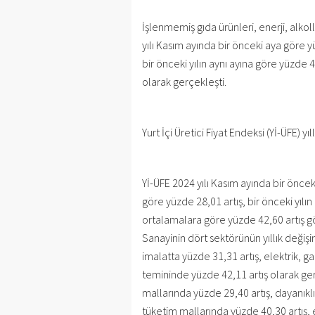
İşlenmemiş gıda ürünleri, enerji, alkoll
yılı Kasım ayında bir önceki aya göre y
bir önceki yılın aynı ayına göre yüzde 
olarak gerçekleşti.
Yurt İçi Üretici Fiyat Endeksi (Yİ-ÜFE) yı
Yİ-ÜFE 2024 yılı Kasım ayında bir önceki
göre yüzde 28,01 artış, bir önceki yılın
ortalamalara göre yüzde 42,60 artış gös
Sanayinin dört sektörünün yıllık değişi
imalatta yüzde 31,31 artış, elektrik, g
temininde yüzde 42,11 artış olarak gerçe
mallarında yüzde 29,40 artış, dayanıkl
tüketim mallarında yüzde 40,30 artış,