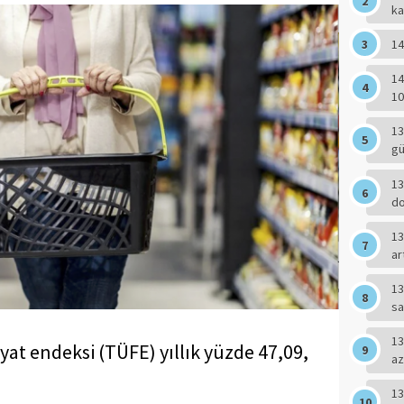
ka
14
14
10
13
g
13
do
13
ar
13
sa
13
ci fiyat endeksi (TÜFE) yıllık yüzde 47,09,
az
13