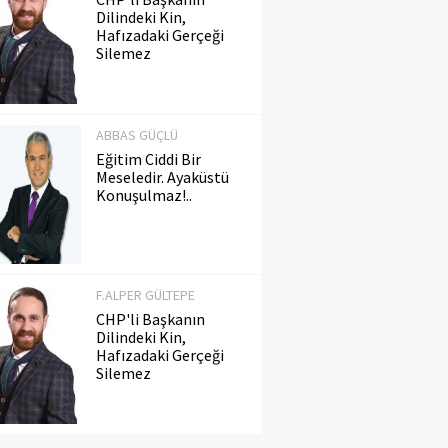
Dilindeki Kin,
Hafızadaki Gerçeği
Silemez
ABBAS GÜÇLÜ
Eğitim Ciddi Bir
Meseledir. Ayaküstü
Konuşulmaz!..
F.ALPER GÜLTEPE
CHP'li Başkanın
Dilindeki Kin,
Hafızadaki Gerçeği
Silemez