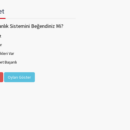
et
nlık Sistemini Beğendiniz Mi?
t
ır
kleri Var
t Başarılı
Oyları Göster