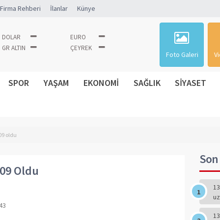
Firma Rehberi
İlanlar
Künye
DOLAR
EURO
GR ALTIN
ÇEYREK
Foto Galeri
Vi
SPOR
YAŞAM
EKONOMİ
SAĞLIK
SİYASET
09 oldu
Son 
,09 Oldu
13
uz
43
13