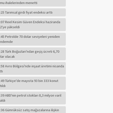
mu ihalelerinden menetti
:25 Tarımsal girdi fiyat endeksi arttı
:07 Reel Kesim Güven Endeksi haziranda
2'ye yükseldi
:45 Petrolde 70 dolar seviyeleri yeniden
ündemde
:28 Türk Boğazları'ndan geçiş ücreti 6,70
lar olacak
:58 Avro Bölgesi'nde inşaat üretimi nisanda
ttı
:49 Türkiye'de mayısta 93 bin 333 konut
tıldı
:39 ABD'nin petrol stokları 8,3 milyon varil
ABBAS GÜÇLÜ
aldı
Eğitim Ciddi Bir
Meseledir. Ayaküstü
:36 Gümrüksüz satış mağazalarına ilişkin