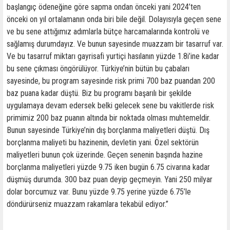
başlangıç ödeneğine göre sapma ondan önceki yani 2024’ten
önceki on yıl ortalamanın onda biri bile değil. Dolayısıyla geçen sene
ve bu sene attığımız adımlarla bütçe harcamalarında kontrolü ve
sağlamış durumdayız. Ve bunun sayesinde muazzam bir tasarruf var.
Ve bu tasarruf miktarı gayrisafi yurtiçi hasılanın yüzde 1.8i’ine kadar
bu sene çıkması öngörülüyor. Türkiye’nin bütün bu çabaları
sayesinde, bu program sayesinde risk primi 700 baz puandan 200
baz puana kadar düştü. Biz bu programı başarılı bir şekilde
uygulamaya devam edersek belki gelecek sene bu vakitlerde risk
primimiz 200 baz puanın altında bir noktada olması muhtemeldir.
Bunun sayesinde Türkiye’nin dış borçlanma maliyetleri düştü. Dış
borçlanma maliyeti bu hazinenin, devletin yani. Özel sektörün
maliyetleri bunun çok üzerinde. Geçen senenin başında hazine
borçlanma maliyetleri yüzde 9.75 iken bugün 6.75 civarına kadar
düşmüş durumda. 300 baz puan deyip geçmeyin. Yani 250 milyar
dolar borcumuz var. Bunu yüzde 9.75 yerine yüzde 6.75’le
döndürürseniz muazzam rakamlara tekabül ediyor.”