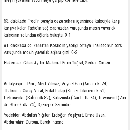
meşin yuvarlak savunmaya çarpıp kornere çıktı.
63. dakikada Fred'in pasıyla ceza sahası içerisinde kaleciyle karşı
karşıya kalan Tadic'in sağ çaprazdan vuruşunda meşin yuvarlak
kalecinin solundan ağlarla buluştu. 0-1
81. dakikada sol kanattan Kostic'in yaptığı ortaya Thalisson'un ters
vuruşunda meşin yuvarlak ağlara gitti. 0-2
Hakemler: Cihan Aydın, Mehmet Emin Tuğral, Serkan Çimen
Antalyaspor: Piric, Mert Yılmaz, Veysel Sarı (Amar dk. 74),
Thalisson, Güray Vural, Erdal Rakip (Soner Dikmen dk.51),
Petrusenko (Safuri dk.82), Kaluzinski (Gaich dk. 74), Townsend (Van
de Streek dk. 74), Djenepo, Samudio
Yedekler: Abdullah Yiğiter, Erdoğan Yeşilyurt, Emre Uzun,
Abdurrahim Dursun, Burak İngenç