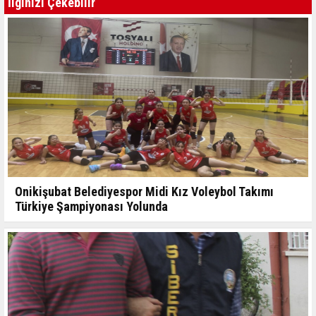
İlginizi Çekebilir
Onikişubat Belediyespor Midi Kız Voleybol Takımı
Türkiye Şampiyonası Yolunda