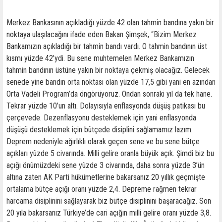
Merkez Bankasının açıkladığı yüzde 42 olan tahmin bandına yakın bir
noktaya ulaşılacağını ifade eden Bakan Şimşek, “Bizim Merkez
Bankamızın açıkladığı bir tahmin bandı vardı. O tahmin bandının üst
kısmı yüzde 42’ydi. Bu sene muhtemelen Merkez Bankamızın
tahmin bandının üstüne yakın bir noktaya çekmiş olacağız. Gelecek
senede yine bandın orta noktası olan yüzde 17,5 gibi yani en azından
Orta Vadeli Program’da öngörüyoruz. Ondan sonraki yıl da tek hane.
Tekrar yüzde 10’un altı. Dolayısıyla enflasyonda düşüş patikası bu
çerçevede. Dezenflasyonu desteklemek için yani enflasyonda
düşüşü desteklemek için bütçede disiplini sağlamamız lazım.
Deprem nedeniyle ağırlıklı olarak geçen sene ve bu sene bütçe
açıkları yüzde 5 civarında. Milli gelire oranla büyük açık. Şimdi biz bu
açığı önümüzdeki sene yüzde 3 civarında, daha sonra yüzde 3’ün
altına zaten AK Parti hükümetlerine bakarsanız 20 yıllık geçmişte
ortalama bütçe açığı oranı yüzde 2,4. Depreme rağmen tekrar
harcama disiplinini sağlayarak biz bütçe disiplinini başaracağız. Son
20 yıla bakarsanız Türkiye’de cari açığın milli gelire oranı yüzde 3,8.