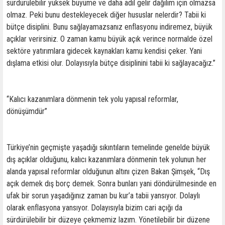
sürdürülebilir yüksek büyüme ve daha adil gelir dağılım için olmazsa
olmaz. Peki bunu destekleyecek diğer hususlar nelerdir? Tabii ki
bütçe disiplini. Bunu sağlayamazsanız enflasyonu indiremez, büyük
açıklar verirsiniz. O zaman kamu büyük açık verince normalde özel
sektöre yatırımlara gidecek kaynakları kamu kendisi çeker. Yani
dışlama etkisi olur. Dolayısıyla bütçe disiplinini tabii ki sağlayacağız.”
“Kalıcı kazanımlara dönmenin tek yolu yapısal reformlar,
dönüşümdür”
Türkiye’nin geçmişte yaşadığı sıkıntıların temelinde genelde büyük
dış açıklar olduğunu, kalıcı kazanımlara dönmenin tek yolunun her
alanda yapısal reformlar olduğunun altını çizen Bakan Şimşek, “Dış
açık demek dış borç demek. Sonra bunları yani döndürülmesinde en
ufak bir sorun yaşadığınız zaman bu kur’a tabii yansıyor. Dolaylı
olarak enflasyona yansıyor. Dolayısıyla bizim cari açığı da
sürdürülebilir bir düzeye çekmemiz lazım. Yönetilebilir bir düzene