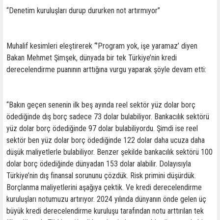
“Denetim kuruluşları durup dururken not artırmıyor”
Muhalif kesimleri eleştirerek “’Program yok, işe yaramaz’ diyen
Bakan Mehmet Şimşek, dünyada bir tek Türkiye’nin kredi
derecelendirme puanının arttığına vurgu yaparak şöyle devam etti:
“Bakın geçen senenin ilk beş ayında reel sektör yüz dolar borç
ödediğinde dış borç sadece 73 dolar bulabiliyor. Bankacılık sektörü
yüz dolar borç ödediğinde 97 dolar bulabiliyordu. Şimdi ise reel
sektör ben yüz dolar borç ödediğinde 122 dolar daha ucuza daha
düşük maliyetlerle bulabiliyor. Benzer şekilde bankacılık sektörü 100
dolar borç ödediğinde dünyadan 153 dolar alabilir. Dolayısıyla
Türkiye’nin dış finansal sorununu çözdük. Risk primini düşürdük.
Borçlanma maliyetlerini aşağıya çektik. Ve kredi derecelendirme
kuruluşları notumuzu artırıyor. 2024 yılında dünyanın önde gelen üç
büyük kredi derecelendirme kuruluşu tarafından notu arttırılan tek