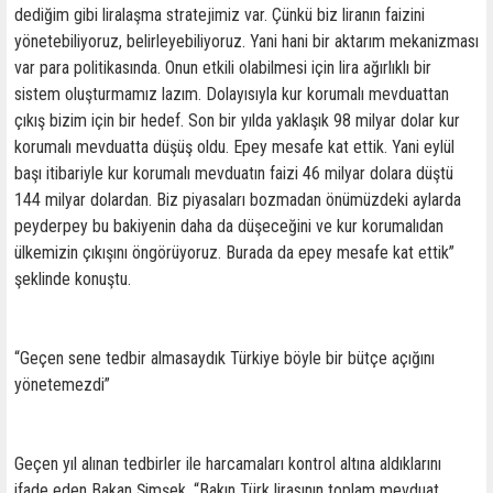
dediğim gibi liralaşma stratejimiz var. Çünkü biz liranın faizini
yönetebiliyoruz, belirleyebiliyoruz. Yani hani bir aktarım mekanizması
var para politikasında. Onun etkili olabilmesi için lira ağırlıklı bir
sistem oluşturmamız lazım. Dolayısıyla kur korumalı mevduattan
çıkış bizim için bir hedef. Son bir yılda yaklaşık 98 milyar dolar kur
korumalı mevduatta düşüş oldu. Epey mesafe kat ettik. Yani eylül
başı itibariyle kur korumalı mevduatın faizi 46 milyar dolara düştü
144 milyar dolardan. Biz piyasaları bozmadan önümüzdeki aylarda
peyderpey bu bakiyenin daha da düşeceğini ve kur korumalıdan
ülkemizin çıkışını öngörüyoruz. Burada da epey mesafe kat ettik”
şeklinde konuştu.
“Geçen sene tedbir almasaydık Türkiye böyle bir bütçe açığını
yönetemezdi”
Geçen yıl alınan tedbirler ile harcamaları kontrol altına aldıklarını
ifade eden Bakan Şimşek, “Bakın Türk lirasının toplam mevduat