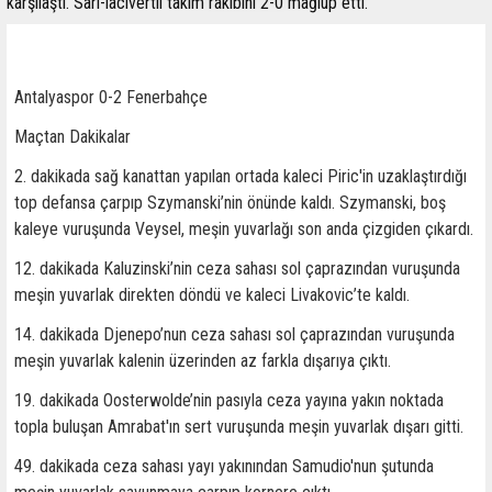
karşılaştı. Sarı-lacivertli takım rakibini 2-0 mağlup etti.
Antalyaspor 0-2 Fenerbahçe
Maçtan Dakikalar
2. dakikada sağ kanattan yapılan ortada kaleci Piric'in uzaklaştırdığı
top defansa çarpıp Szymanski’nin önünde kaldı. Szymanski, boş
kaleye vuruşunda Veysel, meşin yuvarlağı son anda çizgiden çıkardı.
12. dakikada Kaluzinski’nin ceza sahası sol çaprazından vuruşunda
meşin yuvarlak direkten döndü ve kaleci Livakovic’te kaldı.
14. dakikada Djenepo’nun ceza sahası sol çaprazından vuruşunda
meşin yuvarlak kalenin üzerinden az farkla dışarıya çıktı.
19. dakikada Oosterwolde’nin pasıyla ceza yayına yakın noktada
topla buluşan Amrabat'ın sert vuruşunda meşin yuvarlak dışarı gitti.
49. dakikada ceza sahası yayı yakınından Samudio'nun şutunda