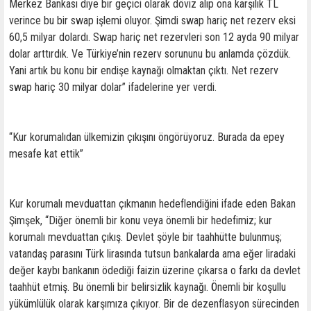
Merkez Bankası diye bir geçici olarak döviz alıp ona karşılık TL
verince bu bir swap işlemi oluyor. Şimdi swap hariç net rezerv eksi
60,5 milyar dolardı. Swap hariç net rezervleri son 12 ayda 90 milyar
dolar arttırdık. Ve Türkiye’nin rezerv sorununu bu anlamda çözdük.
Yani artık bu konu bir endişe kaynağı olmaktan çıktı. Net rezerv
swap hariç 30 milyar dolar” ifadelerine yer verdi.
“Kur korumalıdan ülkemizin çıkışını öngörüyoruz. Burada da epey
mesafe kat ettik”
Kur korumalı mevduattan çıkmanın hedeflendiğini ifade eden Bakan
Şimşek, “Diğer önemli bir konu veya önemli bir hedefimiz; kur
korumalı mevduattan çıkış. Devlet şöyle bir taahhütte bulunmuş;
vatandaş parasını Türk lirasında tutsun bankalarda ama eğer liradaki
değer kaybı bankanın ödediği faizin üzerine çıkarsa o farkı da devlet
taahhüt etmiş. Bu önemli bir belirsizlik kaynağı. Önemli bir koşullu
yükümlülük olarak karşımıza çıkıyor. Bir de dezenflasyon sürecinden