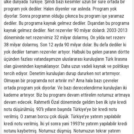
ülke dünyada Türkiye. Şimdi bazı kesimler uzun bir süre ortada bir
program yok dediler. Halen diyenler var aslında. Program yok
diyorlar. Sonra programın olduğu çıkınca bu program işe yaramaz
dediler. Bu programa kaynak gelmez dediler. Dışarıdan bu programa
kaynak gelmez dediler. Net rezervler 90 milyar dolardı. 2003-2013
döneminde net rezervimiz 32 milyar dolarmış. On yılda net rezerv
38 milyar dolarmış. Son 12 ayda 90 milyar dolar. Bu defa dediler ki
yok dediler tamam rezervler artıyor. Halbuki bu gelen paranın dörtte
üçünden fazlası vatandaşımızın uluslararası kuruluşların Türk lirasına
olan güveninden kaynaklanıyor. Daha uzun vadeli kaynak ve politikayı
tercih ediyor. Denetim kuruluşları durup dururken not artırmıyor.
Olmayan bir programda not artırılır mı? Ama hala bazı çevreler
ortada program yok diyorlar. Ve bazı derecelendirme kuruluşları iki
kademe artırıyor. Biz bu programı devam ettirelim notumuz artmaya
devam edecek. Rahmetli Özal döneminde geldim ben ilk işte kredi
notu düşürülmüş. 90’lı yılların başında Türkiye’ye bir kredi notu
verilmiş. O zaman borcu çok düşük. Türkiye’ye yatırım yapılabilir
kredi notu verilmiş. İki yıl sonra yani 1993’te yatırım yapılabilir kredi
notunu kaybetmiş. Notumuz düşmüş. Notumuzun tekrar yatırım