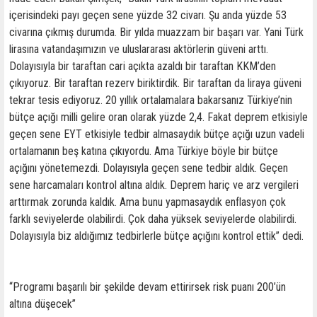
içerisindeki payı geçen sene yüzde 32 civarı. Şu anda yüzde 53
civarına çıkmış durumda. Bir yılda muazzam bir başarı var. Yani Türk
lirasına vatandaşımızın ve uluslararası aktörlerin güveni arttı.
Dolayısıyla bir taraftan cari açıkta azaldı bir taraftan KKM’den
çıkıyoruz. Bir taraftan rezerv biriktirdik. Bir taraftan da liraya güveni
tekrar tesis ediyoruz. 20 yıllık ortalamalara bakarsanız Türkiye’nin
bütçe açığı milli gelire oran olarak yüzde 2,4. Fakat deprem etkisiyle
geçen sene EYT etkisiyle tedbir almasaydık bütçe açığı uzun vadeli
ortalamanın beş katına çıkıyordu. Ama Türkiye böyle bir bütçe
açığını yönetemezdi. Dolayısıyla geçen sene tedbir aldık. Geçen
sene harcamaları kontrol altına aldık. Deprem hariç ve arz vergileri
arttırmak zorunda kaldık. Ama bunu yapmasaydık enflasyon çok
farklı seviyelerde olabilirdi. Çok daha yüksek seviyelerde olabilirdi.
Dolayısıyla biz aldığımız tedbirlerle bütçe açığını kontrol ettik” dedi.
“Programı başarılı bir şekilde devam ettirirsek risk puanı 200’ün
altına düşecek”