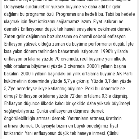
Dolayısıyla sürdürülebilir yüksek büyüme ve daha adil bir gelir
dağılımı bu programın özü. Programın ana hedefi bu. Tabii bu hedefe
ulaşmak için fiyat istikrarını sağlamamız lazım. Fiyat istikrarı ne
demek? Enflasyonun düşük tek haneli seviyelere çekilmesi demek.
Zaten gelir dağılımının bozulmasının en önemli sebebi enflasyon.
Enflasyon yüksek olduğu zaman da büyüme performansı düşük. İşte
kısa yakın dönem tarihinden bahsetmek istiyorum. 1990’lı yıllarda
enflasyon ortalama yüzde 70 civarında, reel büyüme yani ülkede
yıllık ortalama büyümesi yüzde 3 civarında. 2000’li yılların başına
bakalım. 2000’li yılların başındaki on yıllık ortalama büyüme AK Parti
hükümetinin döneminde yüzde 5,7’ye çıkmış. Yüzde 3,1’den yüzde
5,7’ye neredeyse ikiye katlanmış büyüme. Peki bu dönemde ne
olmuş? Enflasyon ortalama yüzde 72’den ortalama 9,3’e düşmüş.
Enflasyon düşünce ülkede kalıcı bir şekilde daha yüksek büyümeyi
sağlayabiliyoruz. Çünkü enflasyonun düşmesi demek
öngörülebilirliğin artması demek. Yatırımların artması, üretimin
artması demek. Dolayısıyla bizim en büyük önceliğimiz fiyat
istikrarıdır. Yani enflasyonun düşük tek haneye inmesi. Çünkü