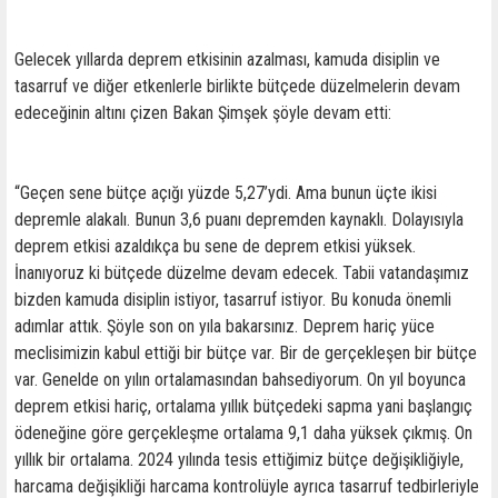
Gelecek yıllarda deprem etkisinin azalması, kamuda disiplin ve
tasarruf ve diğer etkenlerle birlikte bütçede düzelmelerin devam
edeceğinin altını çizen Bakan Şimşek şöyle devam etti:
“Geçen sene bütçe açığı yüzde 5,27’ydi. Ama bunun üçte ikisi
depremle alakalı. Bunun 3,6 puanı depremden kaynaklı. Dolayısıyla
deprem etkisi azaldıkça bu sene de deprem etkisi yüksek.
İnanıyoruz ki bütçede düzelme devam edecek. Tabii vatandaşımız
bizden kamuda disiplin istiyor, tasarruf istiyor. Bu konuda önemli
adımlar attık. Şöyle son on yıla bakarsınız. Deprem hariç yüce
meclisimizin kabul ettiği bir bütçe var. Bir de gerçekleşen bir bütçe
var. Genelde on yılın ortalamasından bahsediyorum. On yıl boyunca
deprem etkisi hariç, ortalama yıllık bütçedeki sapma yani başlangıç
ödeneğine göre gerçekleşme ortalama 9,1 daha yüksek çıkmış. On
yıllık bir ortalama. 2024 yılında tesis ettiğimiz bütçe değişikliğiyle,
harcama değişikliği harcama kontrolüyle ayrıca tasarruf tedbirleriyle