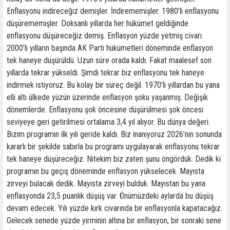
Enflasyonu indireceğiz demişler. İndirememişler. 1980’li enflasyonu
düşürememişler. Doksanlı yıllarda her hükümet geldiğinde
enflasyonu düşüreceğiz demiş. Enflasyon yüzde yetmiş civarı.
2000’li yılların başında AK Parti hükümetleri döneminde enflasyon
tek haneye düşürüldü. Uzun süre orada kaldı. Fakat maalesef son
yıllarda tekrar yükseldi. Şimdi tekrar biz enflasyonu tek haneye
indirmek istiyoruz. Bu kolay bir süreç değil. 1970’li yıllardan bu yana
elli altı ülkede yüzün üzerinde enflasyon şoku yaşanmış. Değişik
dönemlerde. Enflasyonu şok öncesine düşürülmesi şok öncesi
seviyeye geri getirilmesi ortalama 3,4 yıl alıyor. Bu dünya değeri.
Bizim programın ilk yılı geride kaldı. Biz inanıyoruz 2026’nın sonunda
kararlı bir şekilde sabırla bu programı uygulayarak enflasyonu tekrar
tek haneye düşüreceğiz. Nitekim biz zaten şunu öngördük. Dedik ki
programın bu geçiş döneminde enflasyon yükselecek. Mayısta
zirveyi bulacak dedik. Mayısta zirveyi bulduk. Mayıstan bu yana
enflasyonda 23,5 puanlık düşüş var. Önümüzdeki aylarda bu düşüş
devam edecek. Yılı yüzde kırk civarında bir enflasyonla kapatacağız.
Gelecek senede yüzde yirminin altına bir enflasyon, bir sonraki sene