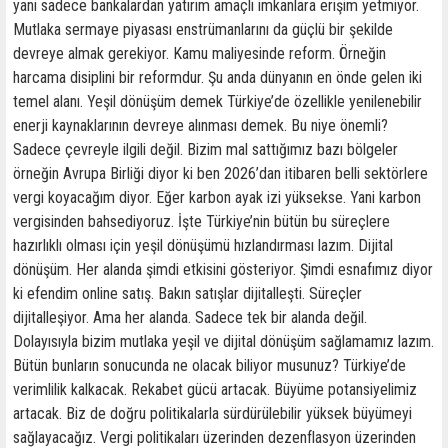
yani sadece bankalardan yatırım amaçlı imkanlara erişim yetmiyor.
Mutlaka sermaye piyasası enstrümanlarını da güçlü bir şekilde
devreye almak gerekiyor. Kamu maliyesinde reform. Örneğin
harcama disiplini bir reformdur. Şu anda dünyanın en önde gelen iki
temel alanı. Yeşil dönüşüm demek Türkiye’de özellikle yenilenebilir
enerji kaynaklarının devreye alınması demek. Bu niye önemli?
Sadece çevreyle ilgili değil. Bizim mal sattığımız bazı bölgeler
örneğin Avrupa Birliği diyor ki ben 2026’dan itibaren belli sektörlere
vergi koyacağım diyor. Eğer karbon ayak izi yüksekse. Yani karbon
vergisinden bahsediyoruz. İşte Türkiye’nin bütün bu süreçlere
hazırlıklı olması için yeşil dönüşümü hızlandırması lazım. Dijital
dönüşüm. Her alanda şimdi etkisini gösteriyor. Şimdi esnafımız diyor
ki efendim online satış. Bakın satışlar dijitalleşti. Süreçler
dijitalleşiyor. Ama her alanda. Sadece tek bir alanda değil.
Dolayısıyla bizim mutlaka yeşil ve dijital dönüşüm sağlamamız lazım.
Bütün bunların sonucunda ne olacak biliyor musunuz? Türkiye’de
verimlilik kalkacak. Rekabet gücü artacak. Büyüme potansiyelimiz
artacak. Biz de doğru politikalarla sürdürülebilir yüksek büyümeyi
sağlayacağız. Vergi politikaları üzerinden dezenflasyon üzerinden