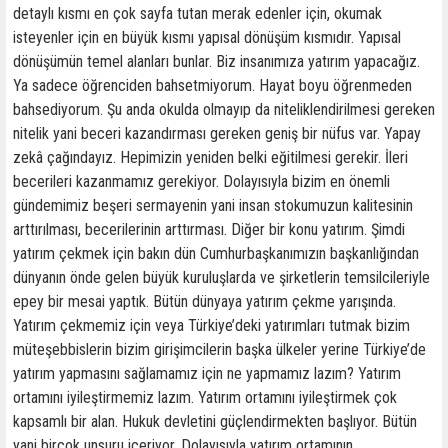
detaylı kısmı en çok sayfa tutan merak edenler için, okumak
isteyenler için en büyük kısmı yapısal dönüşüm kısmıdır. Yapısal
dönüşümün temel alanları bunlar. Biz insanımıza yatırım yapacağız.
Ya sadece öğrenciden bahsetmiyorum. Hayat boyu öğrenmeden
bahsediyorum. Şu anda okulda olmayıp da niteliklendirilmesi gereken
nitelik yani beceri kazandırması gereken geniş bir nüfus var. Yapay
zekâ çağındayız. Hepimizin yeniden belki eğitilmesi gerekir. İleri
becerileri kazanmamız gerekiyor. Dolayısıyla bizim en önemli
gündemimiz beşeri sermayenin yani insan stokumuzun kalitesinin
arttırılması, becerilerinin arttırması. Diğer bir konu yatırım. Şimdi
yatırım çekmek için bakın dün Cumhurbaşkanımızın başkanlığından
dünyanın önde gelen büyük kuruluşlarda ve şirketlerin temsilcileriyle
epey bir mesai yaptık. Bütün dünyaya yatırım çekme yarışında.
Yatırım çekmemiz için veya Türkiye’deki yatırımları tutmak bizim
müteşebbislerin bizim girişimcilerin başka ülkeler yerine Türkiye’de
yatırım yapmasını sağlamamız için ne yapmamız lazım? Yatırım
ortamını iyileştirmemiz lazım. Yatırım ortamını iyileştirmek çok
kapsamlı bir alan. Hukuk devletini güçlendirmekten başlıyor. Bütün
yani birçok unsuru içeriyor. Dolayısıyla yatırım ortamının