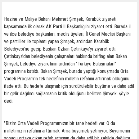
Hazine ve Maliye Bakanı Mehmet Şimşek, Karabük ziyareti
kapsamında ilk olarak AK Parti İl Başkanlığı’nı ziyaret etti. Burada il
ve ilçe belediye başkanları, meclis üyeleri, İl Genel Meclisi Başkanı
ve partililer ile toplantı yapan Şimşek, ardından Karabük
Belediyesi’ne geçip Başkan Özkan Çetinkaya’yı ziyaret etti.
Çetinkaya’dan belediyenin çalışmaları hakkında brifing alan Bakan
Şimşek, belediye ziyaretinin ardından "Türkiye Buluşmaları"
programına katıldı. Bakan Şimşek, burada yaptığı konuşmada Orta
Vadeli Program’ın tek hedefinin milletin refahını artırmak olduğunu
ifade etti. Bu hedefe ulaşmak için sürdürülebilir büyüme ve daha adil
bir gelir dağılımı sağlamanın kritik olduğunu belirten Şimşek, şöyle
dedi:
"Bizim Orta Vadeli Programımızın bir tane hedefi var. O da
milletimizin refahını arttırmak. Ama büyümek yetmiyor. Büyümenin
sonucu ortaya çıkan refah artışının da daha adil bir şekilde dağılımı.