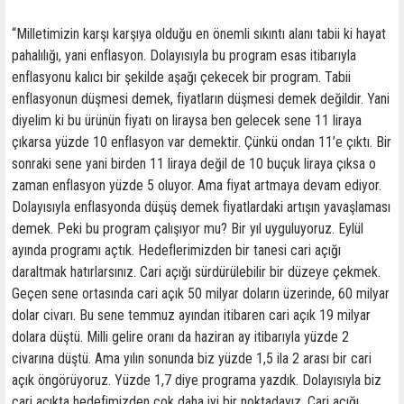
“Milletimizin karşı karşıya olduğu en önemli sıkıntı alanı tabii ki hayat
pahalılığı, yani enflasyon. Dolayısıyla bu program esas itibarıyla
enflasyonu kalıcı bir şekilde aşağı çekecek bir program. Tabii
enflasyonun düşmesi demek, fiyatların düşmesi demek değildir. Yani
diyelim ki bu ürünün fiyatı on liraysa ben gelecek sene 11 liraya
çıkarsa yüzde 10 enflasyon var demektir. Çünkü ondan 11’e çıktı. Bir
sonraki sene yani birden 11 liraya değil de 10 buçuk liraya çıksa o
zaman enflasyon yüzde 5 oluyor. Ama fiyat artmaya devam ediyor.
Dolayısıyla enflasyonda düşüş demek fiyatlardaki artışın yavaşlaması
demek. Peki bu program çalışıyor mu? Bir yıl uyguluyoruz. Eylül
ayında programı açtık. Hedeflerimizden bir tanesi cari açığı
daraltmak hatırlarsınız. Cari açığı sürdürülebilir bir düzeye çekmek.
Geçen sene ortasında cari açık 50 milyar doların üzerinde, 60 milyar
dolar civarı. Bu sene temmuz ayından itibaren cari açık 19 milyar
dolara düştü. Milli gelire oranı da haziran ay itibarıyla yüzde 2
civarına düştü. Ama yılın sonunda biz yüzde 1,5 ila 2 arası bir cari
açık öngörüyoruz. Yüzde 1,7 diye programa yazdık. Dolayısıyla biz
cari açıkta hedefimizden çok daha iyi bir noktadayız. Cari açığı