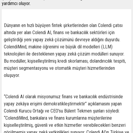
yardımcı oluyor.
Dünyanın en hızlı büyüyen fintek şirketlerinden olan Colendi çatısı
altında yer alan Colendi AI, finans ve bankacılık sektörleri için
geliştirdiği yeni yapay zekâ çözümünü devreye aldığını duyurdu.
ColendiMind, makine öğrenimi ve büyük dil modelleri (LLM)
teknolojileri ile desteklenen yapay zekâ çözüm modülleri sunuyor.
Bu modüller, kişiselleştirilmiş kredi skorlaması, dolandırıcılık tespiti,
müşteri segmentasyonu ve otomatik müşteri hizmetlerinden
oluşuyor.
“Colendi AI olarak misyonumuz finans ve bankacılık endüstrisinde
yapay zekâya erişimi demokratikleştirmektir” açıklamasını yapan
Colendi Kurucu Ortağı ve CEO’su Bülent Tekmen şunları söyledi:
“ColendiMind, bankalara ve finans kurumlarına müşterilerine
kişiselleştirilmiş, güvenli ve etkin hizmetler verebilecekleri benzeri
görülmemiş yapay zekâ yetkinlikleri sunuyor. Colendi AI’ın Türkiye ve