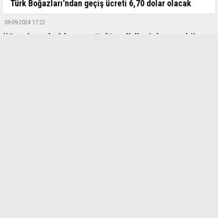
Türk Boğazları'ndan geçiş ücreti 6,70 dolar olacak
09-09-2024 17:22
’’Gayrimenkulde arz yönlü politika izlenecek’’
OVP’deki gayrimenkul politikasına değinen Emlak Uzmanı Mustafa
Hakan Özelmacıklı,’’OVP kapsamında kira ve konut fiyatlarındaki
gelişmeler göz önünde bulundurarak depremin oluşturduğu konut
stokundaki kayıpların telafisine yönelik yeni sosyal konut projelerin
geliştirilmesi planlanıyor’’ dedi.