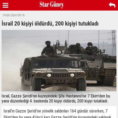
19-03-2024 09:16
İsrail 20 kişiyi öldürdü, 200 kişiyi tutukladı
İsrail, Gazze Şeridi’nin kuzeyindeki Şifa Hastanesi’ne 7 Ekim’den bu
yana düzenlediği 4. baskında 20 kişiyi öldürdü, 200 kişiyi tutukladı.
İsrail’in Gazze Şeridi’ne yönelik saldırıları 164 gündür sürerken, 7
Ekim’den bu yana 4’üncü kez Gazze Şeridi’nin kuzeyindeki yaklaşık